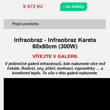
9 672 Kč
DO KOŠÍKU
Popis produtku
Infraobraz - Infraobraz Kareta
60x60cm (300W)
VÍTEJTE V GALERII.
V jedinečné galerii infraobrazů, kde naleznete více než
čekáte. Radost, sny, přání, motivaci, vzpomínky … a
komfortní teplo. To vše v této galerii naleznete.