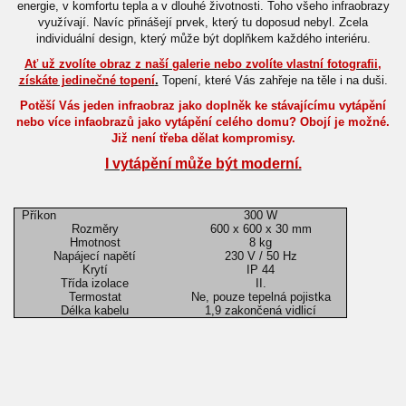
energie, v komfortu tepla a v dlouhé životnosti. Toho všeho infraobrazy
využívají. Navíc přinášejí prvek, který tu doposud nebyl. Zcela
individuální design, který může být doplňkem každého interiéru.
Ať už zvolíte obraz z naší galerie nebo zvolíte vlastní fotografii,
získáte jedinečné topení
.
Topení, které Vás zahřeje na těle i na duši.
Potěší Vás jeden infraobraz jako doplněk ke stávajícímu vytápění
nebo více infaobrazů jako vytápění celého domu? Obojí je možné.
Již není třeba dělat kompromisy.
I vytápění může být moderní.
Příkon
300 W
Rozměry
600 x 600 x 30 mm
Hmotnost
8 kg
Napájecí napětí
230 V / 50 Hz
Krytí
IP 44
Třída izolace
II.
Termostat
Ne, pouze tepelná pojistka
Délka kabelu
1,9 zakončená vidlicí