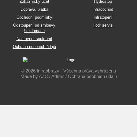
Zákaznícký účet
Hydrostop
Doprava, platba
Infraobchod
Obchodní podmínky
Infratopeni
Odstoupení od smlouvy
Hodr servis
/ reklamace
Nastavení soukromí
Ochrana osobních údajů
© 2026 Infraobrazy - Všechna práva vyhrazena
Made by
AZC
/
Admin
/
Ochrana osobních údajů