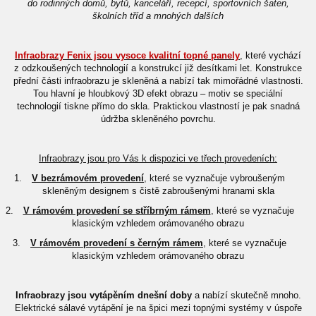
do rodinných domů, bytů, kanceláří, recepcí, sportovních šaten,
školních tříd a mnohých dalších
Infraobrazy Fenix jsou vysoce kvalitní topné panely
, které vychází
z odzkoušených technologií a konstrukcí již desítkami let. Konstrukce
přední části infraobrazu je skleněná a nabízí tak mimořádné vlastnosti.
Tou hlavní je hloubkový 3D efekt obrazu – motiv se speciální
technologií tiskne přímo do skla. Praktickou vlastností je pak snadná
údržba skleněného povrchu.
Infraobrazy jsou pro Vás k dispozici ve třech provedeních:
1.
V bezrámovém provedení
, které se vyznačuje vybroušeným
skleněným designem s čistě zabroušenými hranami skla
2.
V rámovém provedení se stříbrným rámem
, které se vyznačuje
klasickým vzhledem orámovaného obrazu
3.
V rámovém provedení s černým rámem
, které se vyznačuje
klasickým vzhledem orámovaného obrazu
Infraobrazy jsou vytápěním dnešní doby
a nabízí skutečně mnoho.
Elektrické sálavé vytápění je na špici mezi topnými systémy v úspoře