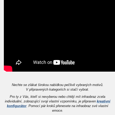
Nechte se zlákat širokou nabídkou pečlivě vybraných motivů.
V připravených kategoriích si stačí vybrat.
Pro ty z Vás, kteří si nevyberou nebo chtějí mít infraobraz zcela
individuální, zobrazující svoji vlastní vzpomínku, je připraven
kreativní
konfigurátor
. Pomocí pár kroků přenesete na infraobraz své vlastní
emoce.