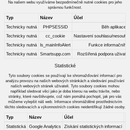
Na našem webu využíváme bezpodmínečně nutné cookies pro jeho
správnou funkčnost.
Typ
Název
Účel
Technicky nutná
PHPSESSID
Běh aplikace
Technicky nutná
cc_cookie
Nastavení souhlasu/nesouhla
Technicky nutná
ls_mainInfoAlert
Funkce informačního
Technicky nutná
Smartsupp.com
Rozšířená podpora uživatel
Statistické
Tyto soubory cookies se používají ke shromažďování informací pro
analýzu provozu na našich webových stránkách a sledování používání
našich webových stránek uživateli. Tyto soubory cookies mohou
například sledovat věci jako je doba kterou na webu trávíte, nebo
stránky, které navštěvujete, což nám pomáhá pochopit, jak pro vás
můžeme vylepšit náš web. Informace shromážděné prostřednictvím
těchto sledovacích a výkonnostních cookies neidentifikují žádné osoby.
Typ
Název
Účel
Statistická
Google Analytics
Získání statistických informací
Ví