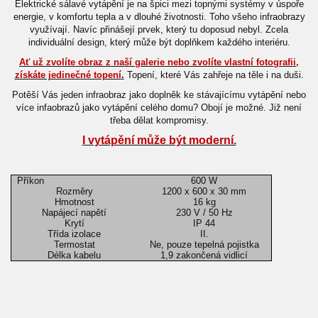
Elektrické sálavé vytápění je na špici mezi topnými systémy v úspoře
energie, v komfortu tepla a v dlouhé životnosti. Toho všeho infraobrazy
využívají. Navíc přinášejí prvek, který tu doposud nebyl. Zcela
individuální design, který může být doplňkem každého interiéru.
Ať už zvolíte obraz z naší galerie nebo zvolíte vlastní fotografii,
získáte jedinečné topení
.
Topení, které Vás zahřeje na těle i na duši.
Potěší Vás jeden infraobraz jako doplněk ke stávajícímu vytápění nebo
více infaobrazů jako vytápění celého domu? Obojí je možné. Již není
třeba dělat kompromisy.
I vytápění může být moderní.
Příkon
600 W
Rozměry
1200 x 600 x 30 mm
Hmotnost
16 kg
Napájecí napětí
230 V / 50 Hz
Krytí
IP 44
Třída izolace
II.
Termostat
Ne, pouze tepelná pojistka
Délka kabelu
1,9 zakončená vidlicí