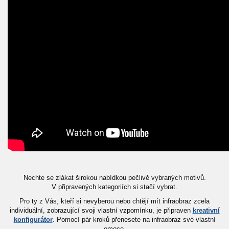
Nechte se zlákat širokou nabídkou pečlivě vybraných motivů.
V připravených kategoriích si stačí vybrat.
Pro ty z Vás, kteří si nevyberou nebo chtějí mít infraobraz zcela
individuální, zobrazující svoji vlastní vzpomínku, je připraven
kreativní
konfigurátor
. Pomocí pár kroků přenesete na infraobraz své vlastní
emoce.