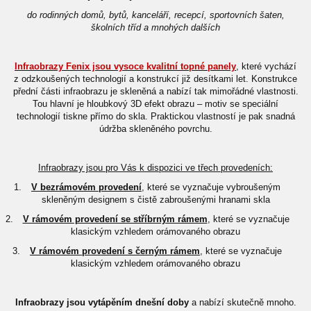
do rodinných domů, bytů, kanceláří, recepcí, sportovních šaten,
školních tříd a mnohých dalších
Infraobrazy Fenix jsou vysoce kvalitní topné panely
, které vychází
z odzkoušených technologií a konstrukcí již desítkami let. Konstrukce
přední části infraobrazu je skleněná a nabízí tak mimořádné vlastnosti.
Tou hlavní je hloubkový 3D efekt obrazu – motiv se speciální
technologií tiskne přímo do skla. Praktickou vlastností je pak snadná
údržba skleněného povrchu.
Infraobrazy jsou pro Vás k dispozici ve třech provedeních:
1.
V bezrámovém provedení
, které se vyznačuje vybroušeným
skleněným designem s čistě zabroušenými hranami skla
2.
V rámovém provedení se stříbrným rámem
, které se vyznačuje
klasickým vzhledem orámovaného obrazu
3.
V rámovém provedení s černým rámem
, které se vyznačuje
klasickým vzhledem orámovaného obrazu
Infraobrazy jsou vytápěním dnešní doby
a nabízí skutečně mnoho.